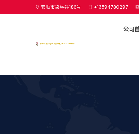
安顺市袋筝谷186号
+13594780297
公司