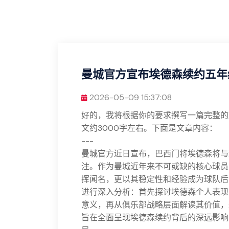
曼城官方宣布埃德森续约五年
2026-05-09 15:37:08
好的，我将根据你的要求撰写一篇完整的
文约3000字左右。下面是文章内容：
---
曼城官方近日宣布，巴西门将埃德森将与
注。作为曼城近年来不可或缺的核心球员
挥闻名，更以其稳定性和经验成为球队后
进行深入分析：首先探讨埃德森个人表现
意义，再从俱乐部战略层面解读其价值，
旨在全面呈现埃德森续约背后的深远影响