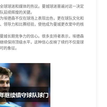
全球球迷和媒体的热议。曼城球迷普遍对这一决定
队延续辉煌的关键。
为埃德森不仅在球场上表现出色，更在球队文化和
、领导力和比赛经验，使他成为曼城更衣室中的核
曼城长期竞争力的信心。很多支持者表示，埃德森
继续保持顶级水平，这种信心反映了续约不仅是球
可的象征。