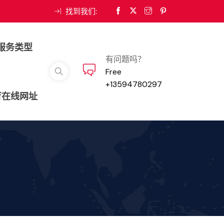
找到我们:
服务类型
有问题吗？
Free
+13594780297
育在线网址