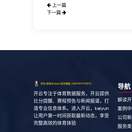
上一篇
下一篇
导航
开云专注于体育数据服务，开云提供
解读开
比分提醒、赛程预告与新闻报道，打
造专业信息体系。进入开云，kaiyun
案例中
让用户第一时间获取最新动态，享受
公司新
完整高效的体育体验
服务类