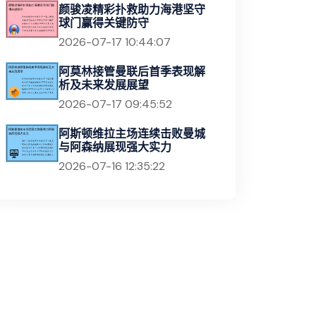
颜骏凌精彩扑救助力海港坚守
球门赢得关键防守
2026-07-17 10:44:07
阿莫林接管曼联后首季表现解
析及未来发展展望
2026-07-17 09:45:52
阿斯顿维拉主场连续击败曼城
与阿森纳展现强大实力
2026-07-16 12:35:22