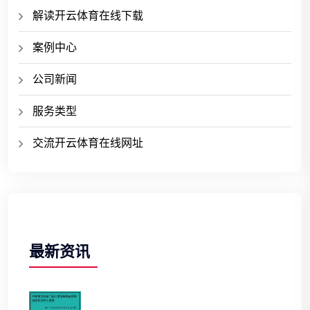
解读开云体育在线下载
案例中心
公司新闻
服务类型
交流开云体育在线网址
最新资讯