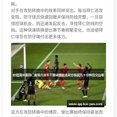
耗。
对手在攻防转换中的效率同样突出。每当拜仁进攻
受阻，防守球员快速回撤并保持防线完整，一旦获
得控球机会，则迅速发起反击，寻找拜仁防线的空
档。这种快速转换使比赛节奏频繁变化，也迫使拜
仁球员在防守端付出更多体力。
双方在攻防转换中的博弈，使比赛始终保持紧张而