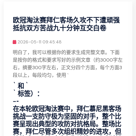
欧冠淘汰赛拜仁客场久攻不下遭顽强
抵抗双方苦战九十分钟互交白卷
2026-05-11 09:45:48
明白了，我可以根据你的要求生成完整文章。下面
是按你的格式和要求写好的示例文章（约3000字左
右，摘要300字左右，正文分四个方面，每个方面3
段以上，每段均匀，使用 `
` 和 `
` 标签）：
---
在本轮欧冠淘汰赛中，拜仁慕尼黑客场
挑战一支防守极为坚固的对手，整个比
赛呈现出典型的攻防对抗格局。整场比
赛，拜仁尽管多次组织精妙的进攻，但