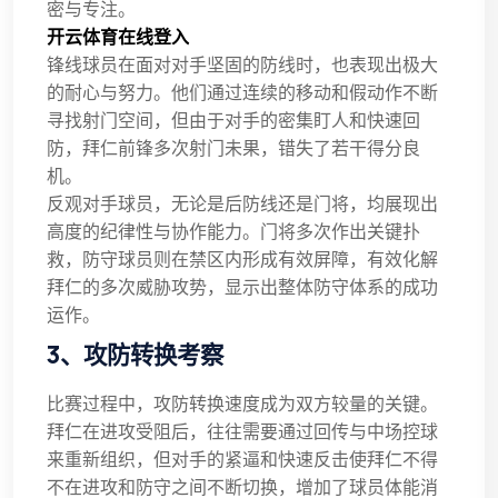
密与专注。
开云体育在线登入
锋线球员在面对对手坚固的防线时，也表现出极大
的耐心与努力。他们通过连续的移动和假动作不断
寻找射门空间，但由于对手的密集盯人和快速回
防，拜仁前锋多次射门未果，错失了若干得分良
机。
反观对手球员，无论是后防线还是门将，均展现出
高度的纪律性与协作能力。门将多次作出关键扑
救，防守球员则在禁区内形成有效屏障，有效化解
拜仁的多次威胁攻势，显示出整体防守体系的成功
运作。
3、攻防转换考察
比赛过程中，攻防转换速度成为双方较量的关键。
拜仁在进攻受阻后，往往需要通过回传与中场控球
来重新组织，但对手的紧逼和快速反击使拜仁不得
不在进攻和防守之间不断切换，增加了球员体能消