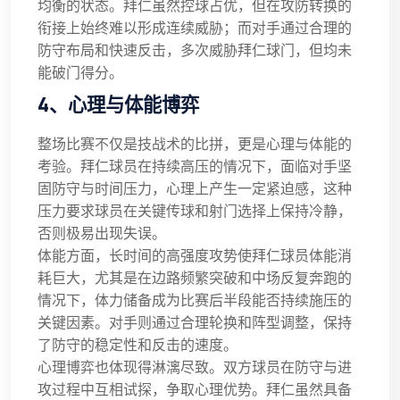
均衡的状态。拜仁虽然控球占优，但在攻防转换的
衔接上始终难以形成连续威胁；而对手通过合理的
防守布局和快速反击，多次威胁拜仁球门，但均未
能破门得分。
4、心理与体能博弈
整场比赛不仅是技战术的比拼，更是心理与体能的
考验。拜仁球员在持续高压的情况下，面临对手坚
固防守与时间压力，心理上产生一定紧迫感，这种
压力要求球员在关键传球和射门选择上保持冷静，
否则极易出现失误。
体能方面，长时间的高强度攻势使拜仁球员体能消
耗巨大，尤其是在边路频繁突破和中场反复奔跑的
情况下，体力储备成为比赛后半段能否持续施压的
关键因素。对手则通过合理轮换和阵型调整，保持
了防守的稳定性和反击的速度。
心理博弈也体现得淋漓尽致。双方球员在防守与进
攻过程中互相试探，争取心理优势。拜仁虽然具备