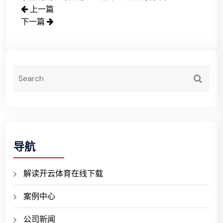
上一篇
下一篇
导航
解读开云体育在线下载
案例中心
公司新闻