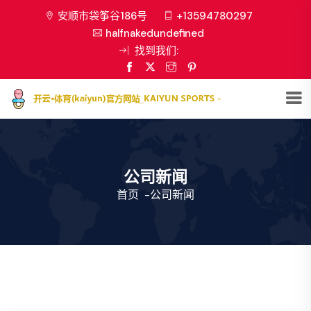
安顺市袋筝谷186号
+13594780297
halfnakedundefined
找到我们:
公司新闻
首页
-
公司新闻