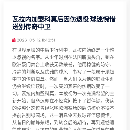
瓦拉内加盟科莫后因伤退役 球迷惋惜
送别传奇中卫
2026-05-12 11:42:51
在世界足坛的中后卫行列中，瓦拉内始终是一个难
以忽视的名字。从少年时期在法国崭露头角，到在
欧洲豪门舞台上收获无数荣誉，他用稳健的防守、
冷静的判断以及优雅的球风，书写了一段属于顶级
中卫的传奇篇章。然而，当人们以为他的职业生涯
仍会继续延续时，一次突如其来的伤病改变了一
切。瓦拉内加盟科莫，本被视为一次充满希望的全
新开始，但命运却在不经意间按下了暂停键。伤病
的侵袭让这位曾经叱咤欧洲赛场的后防核心不得不
提前告别绿茵场，这一消息令无数球迷倍感惋惜。
从昔日的巅峰荣耀，到转会后的期待，再到遗憾退
役的现实，瓦拉内的职业旅程不仅是一位球员的成