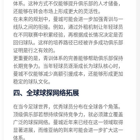
体系。这种方式不仅能够提升俱乐部的人才储备，
还能够在转会市场上形成更大的灵活性。
在未来的规划中，曼城可能会进一步加强青训与一
线队之间的衔接。例如，通过外租机制让年轻球员
在不同联赛中积累经验，再根据成长情况决定是否
回归球队。这样的培养路径已经被许多成功俱乐部
证明是行之有效的。
更重要的是，青训体系的完善能够帮助俱乐部保持
长期竞争力。当年轻球员逐渐成长为球队核心时，
曼城不仅能够减少高额引援成本，还能够形成更加
稳定的球队文化。
四、全球球探网络拓展
在当今足球世界，优秀球员分布在全球各个角落。
顶级俱乐部若想持续保持竞争力，就必须建立覆盖
广泛的球探网络。曼城近年来已经在这一领域取得
显著进展，而维亚纳的到来可能会进一步扩大这一
体系。