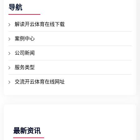
导航
解读开云体育在线下载
案例中心
公司新闻
服务类型
交流开云体育在线网址
最新资讯