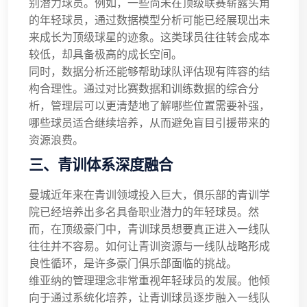
别潜力球员。例如，一些尚未在顶级联赛崭露头角
的年轻球员，通过数据模型分析可能已经展现出未
来成长为顶级球星的迹象。这类球员往往转会成本
较低，却具备极高的成长空间。
同时，数据分析还能够帮助球队评估现有阵容的结
构合理性。通过对比赛数据和训练数据的综合分
析，管理层可以更清楚地了解哪些位置需要补强，
哪些球员适合继续培养，从而避免盲目引援带来的
资源浪费。
三、青训体系深度融合
曼城近年来在青训领域投入巨大，俱乐部的青训学
院已经培养出多名具备职业潜力的年轻球员。然
而，在顶级豪门中，青训球员想要真正进入一线队
往往并不容易。如何让青训资源与一线队战略形成
良性循环，是许多豪门俱乐部面临的挑战。
维亚纳的管理理念非常重视年轻球员的发展。他倾
向于通过系统化培养，让青训球员逐步融入一线队