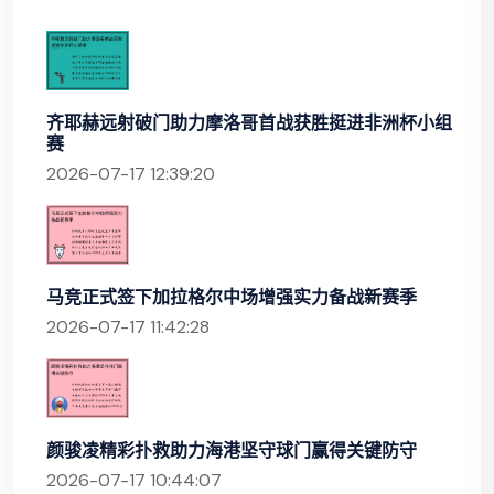
齐耶赫远射破门助力摩洛哥首战获胜挺进非洲杯小组
赛
2026-07-17 12:39:20
马竞正式签下加拉格尔中场增强实力备战新赛季
2026-07-17 11:42:28
颜骏凌精彩扑救助力海港坚守球门赢得关键防守
2026-07-17 10:44:07