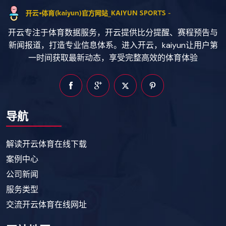
开云专注于体育数据服务，开云提供比分提醒、赛程预告与
新闻报道，打造专业信息体系。进入开云，kaiyun让用户第
一时间获取最新动态，享受完整高效的体育体验
导航
解读开云体育在线下载
案例中心
公司新闻
服务类型
交流开云体育在线网址