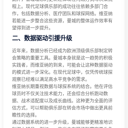
程上。现代足球俱乐部的成功往往依赖多部门合
作，包括数据分析、医疗团队和球探网络。维亚纳
若能进一步整合这些资源，曼城的整体运作效率有
望得到进一步提升。
二、数据驱动引援升级
近年来，数据分析已经成为欧洲顶级俱乐部制定转
会策略的重要工具。曼城本身就是这一趋势的积极
实践者，而维亚纳的到来，可能会让这种数据驱动
的模式进一步深化。在现代足球中，仅凭传统球探
观察已经难以满足高水平竞争的需求。
维亚纳长期重视数据与球探系统的结合。他在评估
球员时不仅关注技术能力，还会综合分析跑动数
据、战术适配度以及成长曲线。这种更为全面的评
估方式，可以帮助俱乐部在转会市场中做出更具前
瞻性的选择。
通过数据系统的进一步升级，曼城能够更精准地识