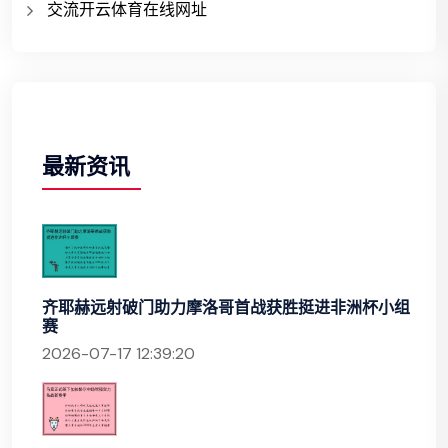
交流开云体育在线网址
最新资讯
齐耶赫远射破门助力摩洛哥首战获胜挺进非洲杯小组
赛
2026-07-17 12:39:20