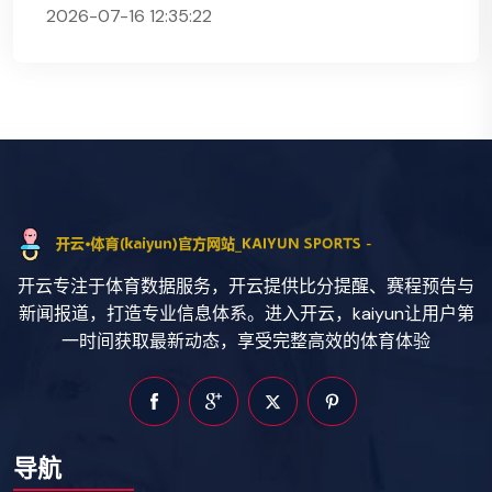
2026-07-16 12:35:22
开云专注于体育数据服务，开云提供比分提醒、赛程预告与
新闻报道，打造专业信息体系。进入开云，kaiyun让用户第
一时间获取最新动态，享受完整高效的体育体验
导航