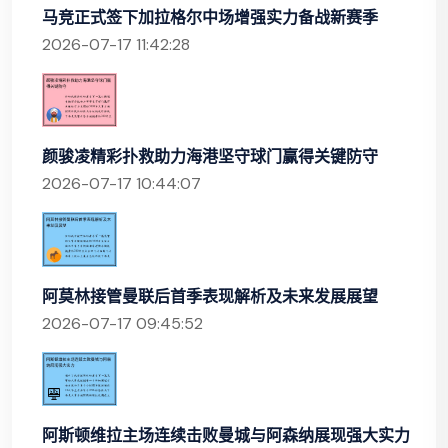
马竞正式签下加拉格尔中场增强实力备战新赛季
2026-07-17 11:42:28
颜骏凌精彩扑救助力海港坚守球门赢得关键防守
2026-07-17 10:44:07
阿莫林接管曼联后首季表现解析及未来发展展望
2026-07-17 09:45:52
阿斯顿维拉主场连续击败曼城与阿森纳展现强大实力