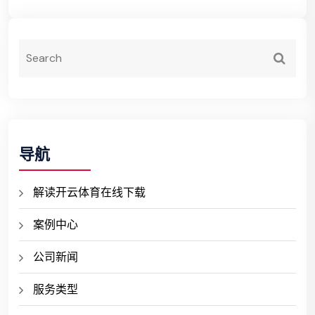
导航
解读开云体育在线下载
案例中心
公司新闻
服务类型