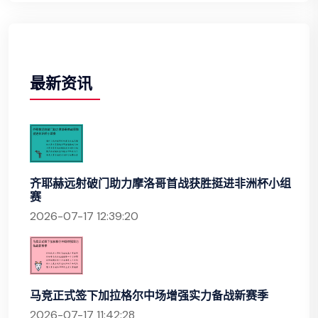
最新资讯
齐耶赫远射破门助力摩洛哥首战获胜挺进非洲杯小组
赛
2026-07-17 12:39:20
马竞正式签下加拉格尔中场增强实力备战新赛季
2026-07-17 11:42:28