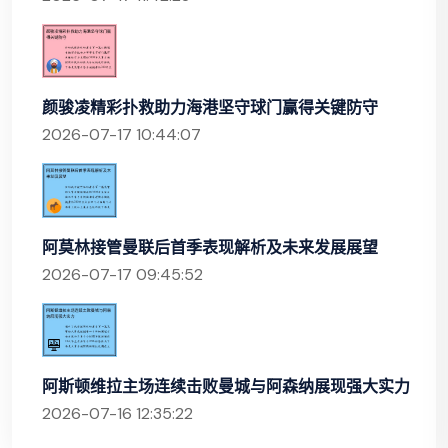
颜骏凌精彩扑救助力海港坚守球门赢得关键防守
2026-07-17 10:44:07
阿莫林接管曼联后首季表现解析及未来发展展望
2026-07-17 09:45:52
阿斯顿维拉主场连续击败曼城与阿森纳展现强大实力
2026-07-16 12:35:22