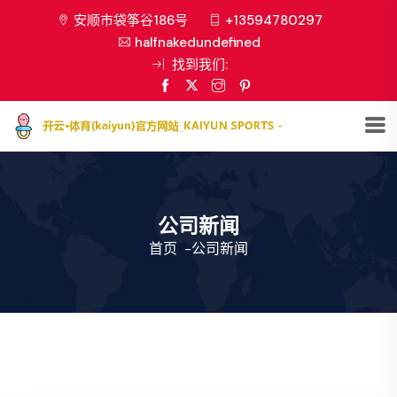
安顺市袋筝谷186号
+13594780297
halfnakedundefined
找到我们:
公司新闻
首页
-
公司新闻