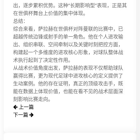
出，逐步累积优势。这种“长期影响型”表现，正是其
在世俱杯舞台上价值的集中体现。
总结：
综合来看，萨拉赫在世俱杯对阵曼联的比赛中，已
超越传统边锋或射手的单一角色。他在个人进攻输
出、组织串联、空间牵制以及关键时刻把控方面，
构建起一个多维度的进攻核心形象，对球队整体战
术执行起到了决定性作用。
从战术价值角度出发，萨拉赫的表现不仅帮助球队
赢得比赛，更为现代足球中进攻核心的定义提供了
生动案例。他的存在证明，真正的顶级攻击手，既
能在数据上体现价值，也能在看不见的战术层面深
刻影响比赛走向。
上一篇
下一篇