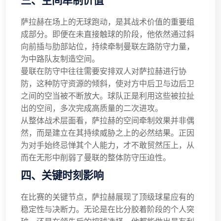
萨拉赫在场上的无球跑动，是其战术价值的重要组
成部分。即便在未直接触球的阶段，他依然通过斜
向前插与肋部站位，持续牵制曼联左路防守力量，
为中路队友制造空间。
曼联在防守中往往需要安排双人对萨拉赫进行协
防，这种防守资源的倾斜，使对方中后卫与边后卫
之间的空当被不断放大。球队正是利用这些被拉扯
出的空间，多次完成高质量的二次进攻。
从整体战术层面看，萨拉赫的空间牵制效果并非偶
然，而是建立在其持续威胁之上的必然结果。正因
为对手始终忌惮其个人能力，才不敢贸然压上，从
而在无形中削弱了曼联的整体防守压迫性。
四、关键时刻影响
在比赛的关键节点，萨拉赫展现了顶级球星应有的
稳定性与决断力。无论是在比分胶着阶段的个人突