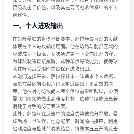
深度分析，揭示萨拉赫在世俱杯舞台上所体现出的
顶级攻击手价值，以及其在现代战术体系中的不可
替代性。
一、个人进攻输出
在对阵曼联的世俱杯比赛中，萨拉赫最直观的贡献
体现在个人进攻输出层面。他在边路与肋部区域的
突破成功率极高，多次通过第一下变向甩开防守，
为球队制造直接威胁。这种单点爆破能力，使得球
队在阵地战受阻时依然保有进攻出口。
从射门选择来看，萨拉赫并未一味追求个人数据，
而是在禁区前沿和六码区附近做出了更高效的决
策。他在对方防线尚未完全落位前果断起脚，迫使
曼联门将频繁做出高难度扑救，这种持续施压显著
消耗了对手的防守专注度。
此外，萨拉赫在反击中的速度优势被充分释放。曼
联后场一旦失误，他总能第一时间前插接应，利用
启动速度与控球节奏的结合，将原本五五开的反击