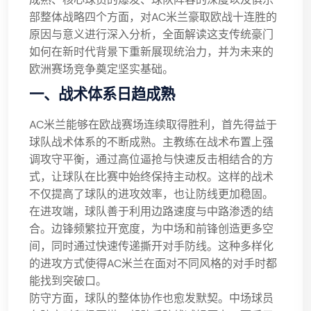
部整体战略四个方面，对AC米兰豪取欧战十连胜的
原因与意义进行深入分析，全面解读这支传统豪门
如何在新时代背景下重新展现统治力，并为未来的
欧洲赛场竞争奠定坚实基础。
一、战术体系日趋成熟
AC米兰能够在欧战赛场连续取得胜利，首先得益于
球队战术体系的不断成熟。主教练在战术布置上强
调攻守平衡，通过高位逼抢与快速反击相结合的方
式，让球队在比赛中始终保持主动权。这样的战术
不仅提高了球队的进攻效率，也让防线更加稳固。
在进攻端，球队善于利用边路速度与中路渗透的结
合。边锋频繁拉开宽度，为中场和前锋创造更多空
间，同时通过快速传递撕开对手防线。这种多样化
的进攻方式使得AC米兰在面对不同风格的对手时都
能找到突破口。
防守方面，球队的整体协作也愈发默契。中场球员