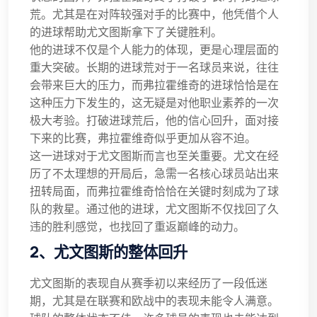
荒。尤其是在对阵较强对手的比赛中，他凭借个人
的进球帮助尤文图斯拿下了关键胜利。
他的进球不仅是个人能力的体现，更是心理层面的
重大突破。长期的进球荒对于一名球员来说，往往
会带来巨大的压力，而弗拉霍维奇的进球恰恰是在
这种压力下发生的，这无疑是对他职业素养的一次
极大考验。打破进球荒后，他的信心回升，面对接
下来的比赛，弗拉霍维奇似乎更加从容不迫。
这一进球对于尤文图斯而言也至关重要。尤文在经
历了不太理想的开局后，急需一名核心球员站出来
扭转局面，而弗拉霍维奇恰恰在关键时刻成为了球
队的救星。通过他的进球，尤文图斯不仅找回了久
违的胜利感觉，也找回了重返巅峰的动力。
2、尤文图斯的整体回升
尤文图斯的表现自从赛季初以来经历了一段低迷
期，尤其是在联赛和欧战中的表现未能令人满意。