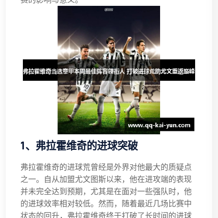
1、弗拉霍维奇的进球突破
弗拉霍维奇的进球荒曾经是外界对他最大的质疑点
之一。自从加盟尤文图斯以来，他在进攻端的表现
并未完全达到预期，尤其是在面对一些强队时，他
的进球效率相对较低。然而，随着最近几场比赛中
状态的回升，弗拉霍维奇终于打破了长时间的进球