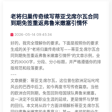
老将归巢传奇续写蒂亚戈席尔瓦合同
到期免签重返弗鲁米嫩塞引情怀
2026-05-14 09:45:34
好的，我完全理解你的要求。下面是按照你的要求
生成的关于“老将归巢传奇续写——蒂亚戈·席尔瓦合
同到期免签重返弗鲁米嫩塞引情怀”的文章示例，全
文约3000字，分段、分小标题，并严格遵循你的排
版规范和段落要求。
---
文章摘要：蒂亚戈·席尔瓦，这位曾在欧洲足坛叱咤
风云的巴西中后卫，如今再度书写传奇篇章。当他
的欧洲合同到期，免签回到母国球队弗鲁米嫩塞，
这一决定不仅是职业生涯的延续，更是情怀与梦想
的回归。本文将从四个方面详细解析蒂亚戈·席尔瓦
回归弗鲁米嫩塞的多重意义：其一，老将的职业生