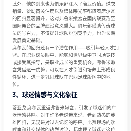
此外，他的到来也为俱乐部注入了商业价值。球衣
销量、赞助商关注度以及媒体曝光率都随着席尔瓦
的回归显著提升，这对弗鲁米嫩塞在国内联赛乃至
国际舞台的品牌建设意义重大。俱乐部借助传奇球
员的号召力，不仅提升球队短期竞争力，也为长期
发展奠定基础。
席尔瓦的回归还有一个潜在作用——吸引年轻人才加
盟。在职业球员眼中，能够和世界级中卫同场竞技
或接受其指导，是职业成长的重要机会。弗鲁米嫩
塞凭借这一优势，可以在人才引进和培养上形成良
性循环，进一步巩固球队在巴西足球版图中的地
位。
3、球迷情感与文化象征
蒂亚戈·席尔瓦重返弗鲁米嫩塞，引发了球迷们的广
泛情感共鸣。对于许多老球迷来说，看到熟悉的英
雄回归，无疑是对过去记忆的呼应。比赛现场的欢
呼声和社交媒体的热烈讨论，都体现了球迷对这位