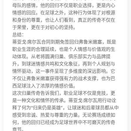
母队的感情，他的回归不仅是职业选择，更是内心
情感的回应。在足球之外，这种行为体现了对根源
和身份的尊重，也让人们看到，真正的传奇不仅在
于荣誉，更在于对初心的坚持。
总结：
蒂亚戈·席尔瓦合同到期免签回归弗鲁米嫩塞，既是
职业生涯的合理延续，也是个人情感与价值观的生
动体现。从老将圆满归巢、俱乐部实力与品牌提
升，到球迷情感共鸣和文化象征，再到个人规划与
情怀驱动，这一事件呈现了多维度的深远影响。它
不仅让弗鲁米嫩塞获得强有力的战术支撑，也为巴
西足球注入了浓厚的情感价值。
这次归巢传奇告诉我们，职业足球不仅是竞技，更
是一种文化和情怀的传承。蒂亚戈·席尔瓦用行动诠
释了何为“归来仍是英雄”，让球迷和后辈球员都从中
感受到忠诚、热爱与尊重的力量。无论赛场成绩如
何，他的回归已经成为足球世界中不可磨灭的传奇
章节。