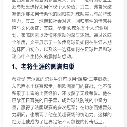
涯与归巢选择如何体现个人价值；其二，弗鲁米嫩
塞俱乐部如何借助他的回归提升球队实力与品牌影
响力；其三，球迷和社会对这一回归事件的情感共
鸣与文化象征；其四，蒂亚戈·席尔瓦个人职业规
划、家庭因素以及情怀驱动的深层逻辑。通过这四
个维度，文章展示了一位传奇球员如何在生涯末期
选择回归初心，以及这一选择如何在足球世界和球
迷心中产生持久的震撼与感动。
1、老将生涯的圆满归巢
蒂亚戈·席尔瓦的职业生涯可以用“辉煌”二字概括。
从巴西本土联赛起步，到欧洲豪门的征战，他不仅
积累了丰富的比赛经验，还收获了无数荣誉。他在
巴黎圣日耳曼的日子里，成为球队防线的中坚力
量，赢得了法国联赛的多次冠军；在切尔西短暂效
力期间，也展现了他在英超赛场的统治力。这样的
经历让他成为了世界足坛不可忽视的传奇后卫。