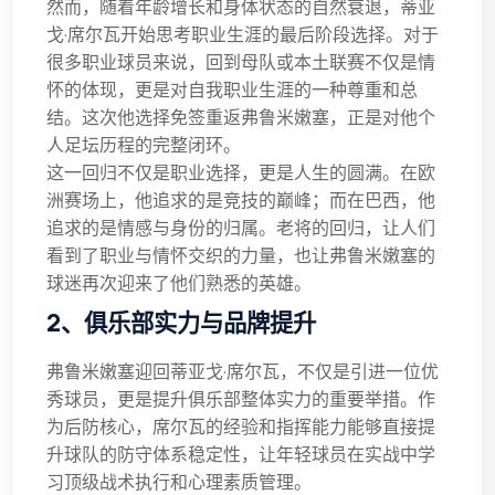
然而，随着年龄增长和身体状态的自然衰退，蒂亚
戈·席尔瓦开始思考职业生涯的最后阶段选择。对于
很多职业球员来说，回到母队或本土联赛不仅是情
怀的体现，更是对自我职业生涯的一种尊重和总
结。这次他选择免签重返弗鲁米嫩塞，正是对他个
人足坛历程的完整闭环。
这一回归不仅是职业选择，更是人生的圆满。在欧
洲赛场上，他追求的是竞技的巅峰；而在巴西，他
追求的是情感与身份的归属。老将的回归，让人们
看到了职业与情怀交织的力量，也让弗鲁米嫩塞的
球迷再次迎来了他们熟悉的英雄。
2、俱乐部实力与品牌提升
弗鲁米嫩塞迎回蒂亚戈·席尔瓦，不仅是引进一位优
秀球员，更是提升俱乐部整体实力的重要举措。作
为后防核心，席尔瓦的经验和指挥能力能够直接提
升球队的防守体系稳定性，让年轻球员在实战中学
习顶级战术执行和心理素质管理。