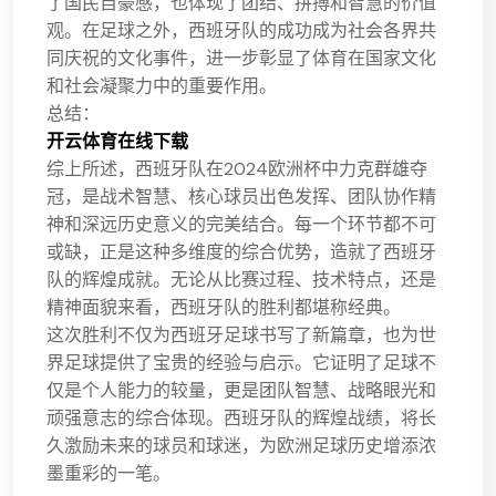
了国民自豪感，也体现了团结、拼搏和智慧的价值
观。在足球之外，西班牙队的成功成为社会各界共
同庆祝的文化事件，进一步彰显了体育在国家文化
和社会凝聚力中的重要作用。
总结：
开云体育在线下载
综上所述，西班牙队在2024欧洲杯中力克群雄夺
冠，是战术智慧、核心球员出色发挥、团队协作精
神和深远历史意义的完美结合。每一个环节都不可
或缺，正是这种多维度的综合优势，造就了西班牙
队的辉煌成就。无论从比赛过程、技术特点，还是
精神面貌来看，西班牙队的胜利都堪称经典。
这次胜利不仅为西班牙足球书写了新篇章，也为世
界足球提供了宝贵的经验与启示。它证明了足球不
仅是个人能力的较量，更是团队智慧、战略眼光和
顽强意志的综合体现。西班牙队的辉煌战绩，将长
久激励未来的球员和球迷，为欧洲足球历史增添浓
墨重彩的一笔。