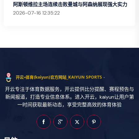
阿斯顿维拉主场连续击败曼城与阿森纳展现强大实力
2026-07-16 12:35:22
开云专注于体育数据服务，开云提供比分提醒、赛程预告与
新闻报道，打造专业信息体系。进入开云，kaiyun让用户第
一时间获取最新动态，享受完整高效的体育体验