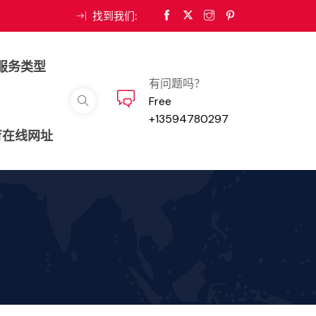
找到我们:
服务类型
有问题吗？
Free
+13594780297
育在线网址