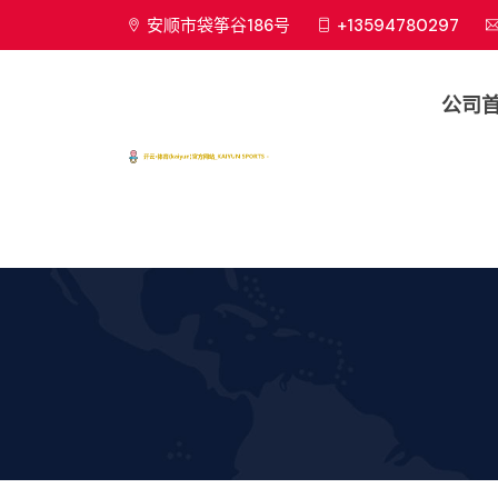
安顺市袋筝谷186号
+13594780297
公司