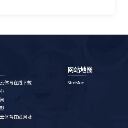
网站地图
云体育在线下载
SiteMap
心
闻
型
云体育在线网址