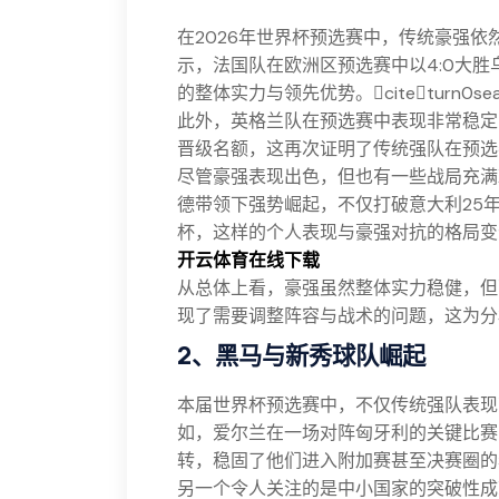
在2026年世界杯预选赛中，传统豪强
示，法国队在欧洲区预选赛中以4:0大
的整体实力与领先优势。citeturn0sea
此外，英格兰队在预选赛中表现非常稳定
晋级名额，这再次证明了传统强队在预选赛中的统
尽管豪强表现出色，但也有一些战局充满
德带领下强势崛起，不仅打破意大利25
杯，这样的个人表现与豪强对抗的格局变化值得关注
开云体育在线下载
从总体上看，豪强虽然整体实力稳健，但
现了需要调整阵容与战术的问题，这为分
2、黑马与新秀球队崛起
本届世界杯预选赛中，不仅传统强队表现
如，爱尔兰在一场对阵匈牙利的关键比赛
转，稳固了他们进入附加赛甚至决赛圈的希望。
另一个令人关注的是中小国家的突破性成