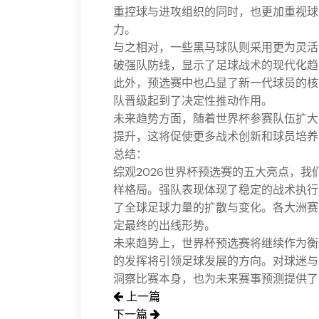
重控球与进攻组织的同时，也更加重视球
力。
与之相对，一些黑马球队则采用更为灵活
破强队防线，显示了足球战术的现代化趋
此外，预选赛中也凸显了新一代球员的核
队晋级起到了决定性推动作用。
未来趋势方面，随着世界杯参赛队伍扩大
提升，这将促使更多战术创新和球员培养
总结：
综观2026世界杯预选赛的五大亮点，
样格局。强队表现体现了稳定的战术执行
了全球足球力量的扩散与变化。各大洲赛
定最终的出线形势。
未来趋势上，世界杯预选赛将继续作为衡
的发挥将引领足球发展的方向。对球迷与
洞察比赛本身，也为未来赛事预测提供了
上一篇
下一篇