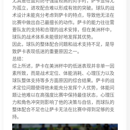
尤其是在面对防守强度较高的对手时，萨卡显得尤
为孤立，进攻配合难以形成有效的突破。球队的战
术设计未能充分考虑到萨卡的特点，导致他无法在
比赛中做出自己最擅长的动作。萨卡的能力往往需
要队友的支持和合理的战术安排，但在美洲杯中，
球队的战术体系未能很好地发挥其优势。
因此，球队的整体配合问题和战术支持不足，是导
致萨卡表现低迷的重要原因之一。
总结：
综上所述，萨卡在美洲杯中的低迷表现并非单一因
素所致，而是战术定位、体能消耗、心理压力以及
球队整体支持等多方面原因的综合结果。萨卡的战
术定位问题使得他未能充分发挥个人优势，体能问
题让他难以在高强度比赛中保持最佳状态，心理压
力和角色冲突则影响了他的决策与自信，而球队的
整体配合不足也让萨卡无法在比赛中得到足够的支
持。