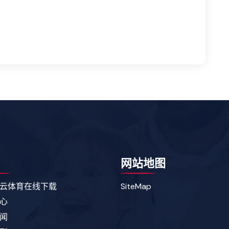
网站地图
云体育在线下载
SiteMap
心
闻