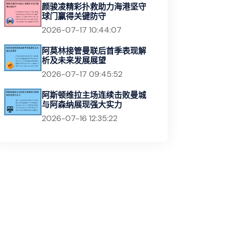
颜骏凌精彩扑救助力海港坚守
球门赢得关键防守
2026-07-17 10:44:07
阿莫林接管曼联后首季表现解
析及未来发展展望
2026-07-17 09:45:52
阿斯顿维拉主场连续击败曼城
与阿森纳展现强大实力
2026-07-16 12:35:22