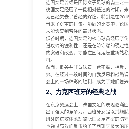
德国女足曾经是国际女子足球的霸主之一
德国女足经历了一段相对低迷的时期，未
为已经失去了曾经的辉煌。特别是在20
带来了沉重的打击。随后的比赛中，德国
未能恢复到曾经的巅峰状态。
低谷时期，德国女足的核心球员经历了伤
进攻端的锐利性，还是在防守端的稳定性
的突破和改变，才能在国际足坛重新站稳
机。
然而，低谷并非意味着一蹶不振，相反，
会。在经过一段时间的自我反思和战略调
会上的一场精彩的胜利，成为了她们复兴
2、力克西班牙的经典之战
在东京奥运会上，德国女足的表现逐渐回
出了强大的竞争力。西班牙女足以其细腻
班牙的进攻体系却被德国女足严密的防守
也通过高效的反击给予了西班牙极大的压