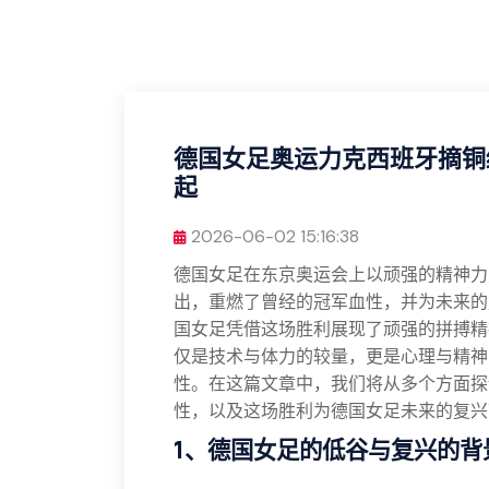
德国女足奥运力克西班牙摘铜
起
2026-06-02 15:16:38
德国女足在东京奥运会上以顽强的精神力
出，重燃了曾经的冠军血性，并为未来的
国女足凭借这场胜利展现了顽强的拼搏精
仅是技术与体力的较量，更是心理与精神
性。在这篇文章中，我们将从多个方面探
性，以及这场胜利为德国女足未来的复兴
1、德国女足的低谷与复兴的背