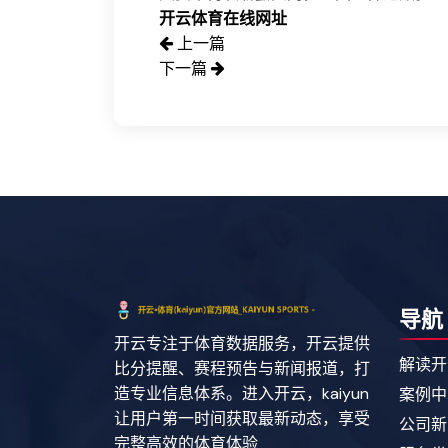
开云体育在线网址
上一篇
下一篇
导航
开云专注于体育数据服务，开云提供
解读开
比分提醒、赛程预告与新闻报道，打
造专业信息体系。进入开云，kaiyun
案例中
让用户第一时间获取最新动态，享受
公司新
完整高效的体育体验