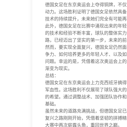
德国女足在东京奥运会上夺得铜牌，不仅
动力。这场胜利证明了德国女足依然具备
技术的持续提升，未来她们完全有可能再
此外，德国女足在比赛中涌现出来的年轻
的技术和经验不断丰富，球队的整体实力
路，已经迈出了坚实的第一步，未来的前
然而，要实现全面复兴，德国女足仍然面
争力、如何培养更多的年轻人才、以及如
问题。幸运的是，凭借着这次奥运会上的
渐变为现实。
总结：
德国女足在东京奥运会上力克西班牙摘得
军血性。这场胜利不仅展现了球队强大的
的希望。通过调整战术、加强团队协作和
基础。
虽然未来的道路充满挑战，但德国女足已
复兴之路刚刚开始，凭借着坚韧的拼搏精
大赛中再次崭露头角，重回世界之巅。