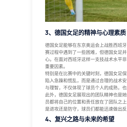
3、德国女足的精神与心理素质
德国女足能够在东京奥运会上战胜西班牙
赛过程中遇到了一些困难，但德国女足并
心。在面对西班牙这样一支技战术水平非
重要因素。
特别是在比赛中的关键时刻，德国女足保
陷入急躁和慌乱，而是通过合理的战术安
与理智，不仅体现了球员个人的成熟，也
此外，德国女足展现出的团队精神也是她
员都将自己的位置和责任放在了团队之上
是进攻还是防守，球员们都能迅速做出反
4、复兴之路与未来的希望