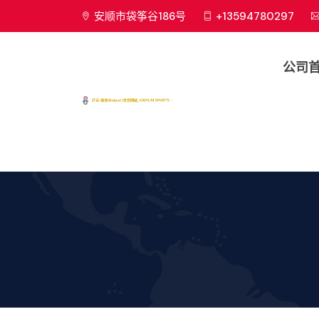
安顺市袋筝谷186号
+13594780297
公司