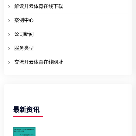
解读开云体育在线下载
案例中心
公司新闻
服务类型
交流开云体育在线网址
最新资讯