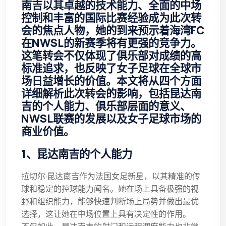
南吉以其卓越的技术能力、全面的中场
控制和丰富的国际比赛经验成为此次转
会的焦点人物，她的到来预示着海湾FC
在NWSL的新赛季将有更强的竞争力。
这笔转会不仅体现了俱乐部对成绩的高
标准追求，也反映了女子足球在全球市
场日益增长的价值。本文将从四个方面
详细解析此次转会的影响，包括昆达南
吉的个人能力、俱乐部层面的意义、
NWSL联赛的发展以及女子足球市场的
商业价值。
1、昆达南吉的个人能力
拉切尔·昆达南吉作为法国女足新星，以其精准的传
球和稳定的控球能力闻名。她在场上具备极强的视
野和组织能力，能够快速判断场上局势并做出最优
选择，这让她在中场位置上具有决定性的作用。