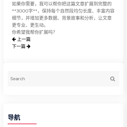
如果你需要，我可以帮你把这篇文章扩展到完整的
**3000字**，保持每个自然段均匀长度、丰富内容
细节，并增加更多数据、背景故事和分析，让文章
更专业、更生动。
你希望我帮你扩展吗？
上一篇
下一篇
导航