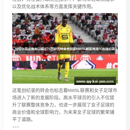
以及优化战术体系等方面发挥关键作用。
这笔创纪录的转会也标志着NWSL联赛和女子足球市
场进入了新的发展阶段。高水平球员的引入不仅提
升了联赛整体竞争力，也进一步展现了女子足球的
商业价值和全球影响力，为未来女子足球的繁荣铺
平了道路。
---