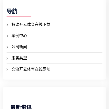
导航
解读开云体育在线下载
案例中心
公司新闻
服务类型
交流开云体育在线网址
最新资讯