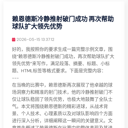
赖恩德斯冷静推射破门成功 再次帮助
球队扩大领先优势
2026-05-15 13:37:12
好的，我按照你的要求生成一篇完整示例文章，围
绕“赖恩德斯冷静推射破门成功，再次帮助球队扩大
领先优势”来写作，满足段落、摘要、标题、小标
题、HTML标签等格式要求。下面是完整内容：
---
在当晚的比赛中，赖恩德斯再次展现了他卓越的球
场洞察力和精准的射门技术，他的冷静推射破门不
仅让球队稳固了领先优势，也极大地鼓舞了全队士
气。本文将围绕赖恩德斯的精彩进球，从战术背
景、个人技术、心理素质以及对球队影响四个方面
进行深入分析，详细阐释这一瞬间的关键意义。文
章首先概述了赖恩德斯在比赛中的整体表现及其进