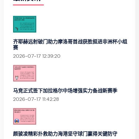
齐耶赫远射破门助力摩洛哥首战获胜挺进非洲杯小组
赛
2026-07-17 12:39:20
马竞正式签下加拉格尔中场增强实力备战新赛季
2026-07-17 11:42:28
颜骏凌精彩扑救助力海港坚守球门赢得关键防守