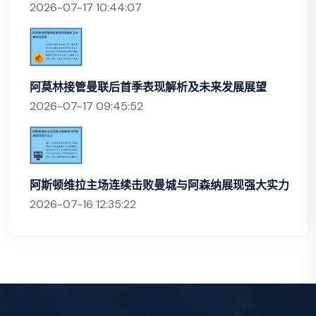
2026-07-17 10:44:07
阿莫林接管曼联后首季表现解析及未来发展展望
2026-07-17 09:45:52
阿斯顿维拉主场连续击败曼城与阿森纳展现强大实力
2026-07-16 12:35:22