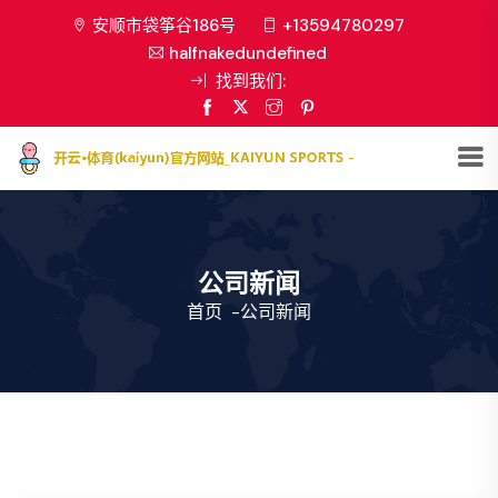
安顺市袋筝谷186号
+13594780297
halfnakedundefined
找到我们:
公司新闻
首页
-
公司新闻