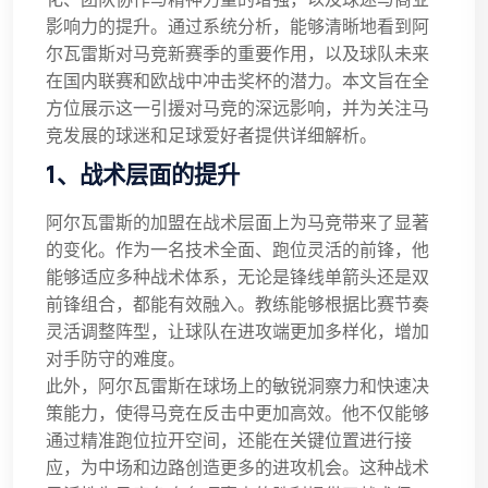
影响力的提升。通过系统分析，能够清晰地看到阿
尔瓦雷斯对马竞新赛季的重要作用，以及球队未来
在国内联赛和欧战中冲击奖杯的潜力。本文旨在全
方位展示这一引援对马竞的深远影响，并为关注马
竞发展的球迷和足球爱好者提供详细解析。
1、战术层面的提升
阿尔瓦雷斯的加盟在战术层面上为马竞带来了显著
的变化。作为一名技术全面、跑位灵活的前锋，他
能够适应多种战术体系，无论是锋线单箭头还是双
前锋组合，都能有效融入。教练能够根据比赛节奏
灵活调整阵型，让球队在进攻端更加多样化，增加
对手防守的难度。
此外，阿尔瓦雷斯在球场上的敏锐洞察力和快速决
策能力，使得马竞在反击中更加高效。他不仅能够
通过精准跑位拉开空间，还能在关键位置进行接
应，为中场和边路创造更多的进攻机会。这种战术