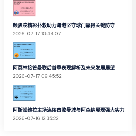
颜骏凌精彩扑救助力海港坚守球门赢得关键防守
2026-07-17 10:44:07
阿莫林接管曼联后首季表现解析及未来发展展望
2026-07-17 09:45:52
阿斯顿维拉主场连续击败曼城与阿森纳展现强大实力
2026-07-16 12:35:22