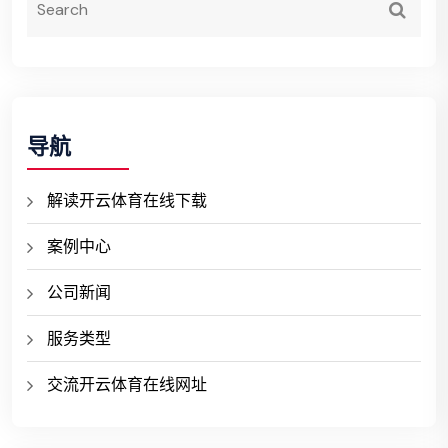
导航
解读开云体育在线下载
案例中心
公司新闻
服务类型
交流开云体育在线网址