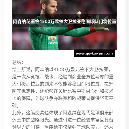
总结：
综上所述，阿森纳以4500万欧元签下大卫·拉亚，
是一次从竞技、战术、经验到商业全方位考虑的重
大引援。拉亚的到来不仅能够稳固门将位置，提升
防守稳定性，还能够在关键比赛中提供心理和技术
上的保障，为球队争夺联赛和欧战荣誉提供坚实基
础。
此外，这笔交易也体现了阿森纳在现代足球俱乐部
运营中的战略眼光。通过引进一位经验丰富且具备
领导力的门将，阿森纳不仅增强了球队实力，还为