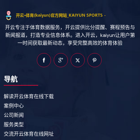
开云专注于体育数据服务，开云提供比分提醒、赛程预告与
新闻报道，打造专业信息体系。进入开云，kaiyun让用户第
一时间获取最新动态，享受完整高效的体育体验
导航
解读开云体育在线下载
案例中心
公司新闻
服务类型
交流开云体育在线网址