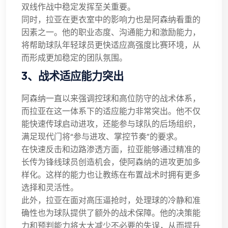
双线作战中稳定发挥至关重要。
同时，拉亚在更衣室中的影响力也是阿森纳看重的
因素之一。他的职业态度、沟通能力和激励能力，
将帮助球队年轻球员更快适应高强度比赛环境，从
而形成更加稳定的团队氛围。
3、战术适应能力突出
阿森纳一直以来强调控球和高位防守的战术体系，
而拉亚在这一体系下的适应能力非常突出。他不仅
能快速传球启动进攻，还能参与球队的后场组织，
满足现代门将“参与进攻、掌控节奏”的要求。
在快速反击和边路渗透方面，拉亚能够通过精准的
长传为锋线球员创造机会，使阿森纳的进攻更加多
样化。这样的能力也让教练在布置战术时拥有更多
选择和灵活性。
此外，拉亚在面对高压逼抢时，处理球的冷静和准
确性也为球队提供了额外的战术保障。他的决策能
力和预判能力将大大减少不必要的失误，从而提升